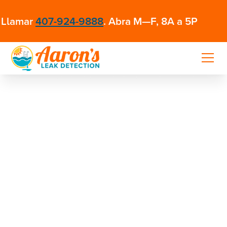
Llamar
407-924-9888
. Abra M—F, 8A a 5P
DETECCIÓN Y REPARACIÓN
DE FUGAS DE PISCINAS DE
FORMA FÁCIL Y HONESTA
EN FLORIDA CENTRAL
Disfrute de soluciones para fugas de piscinas sin
estrés en toda la Florida Central
Soy un...